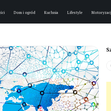
ści
Dom i ogród
Kuchnia
Lifestyle
Motoryzac
S
Se
for