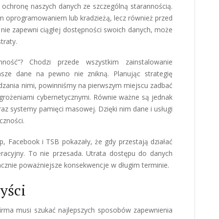
 ochronę naszych danych ze szczególną starannością.
ym oprogramowaniem lub kradzieżą, lecz również przed
nie zapewni ciągłej dostępności swoich danych, może
traty.
ność”? Chodzi przede wszystkim zainstalowanie
nasze dane na pewno nie znikną. Planując strategię
dzania nimi, powinniśmy na pierwszym miejscu zadbać
agrożeniami cybernetycznymi. Równie ważne są jednak
raz systemy pamięci masowej. Dzięki nim dane i usługi
czności.
, Facebook i TSB pokazały, że gdy przestają działać
eracyjny. To nie przesada. Utrata dostępu do danych
acznie poważniejsze konsekwencje w długim terminie.
yści
irma musi szukać najlepszych sposobów zapewnienia