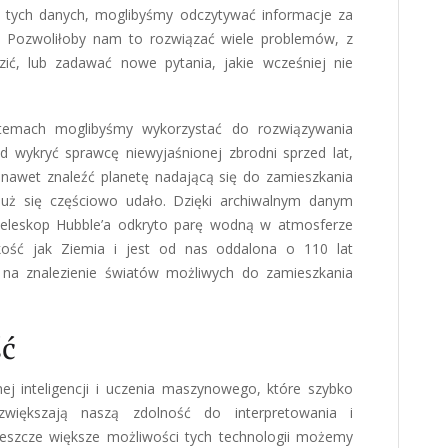
a tych danych, moglibyśmy odczytywać informacje za
. Pozwoliłoby nam to rozwiązać wiele problemów, z
ić, lub zadawać nowe pytania, jakie wcześniej nie
temach moglibyśmy wykorzystać do rozwiązywania
d wykryć sprawcę niewyjaśnionej zbrodni sprzed lat,
 nawet znaleźć planetę nadającą się do zamieszkania
uż się częściowo udało. Dzięki archiwalnym danym
eleskop Hubble’a odkryto parę wodną w atmosferze
kość jak Ziemia i jest od nas oddalona o 110 lat
 na znalezienie światów możliwych do zamieszkania
ść
nej inteligencji i uczenia maszynowego, które szybko
, zwiększają naszą zdolność do interpretowania i
jeszcze większe możliwości tych technologii możemy