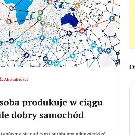
O
Aktualności
osoba produkuje w ciągu
 ile dobry samochód
stanówmy się nad tym i spróbujmy odpowiedzieć.