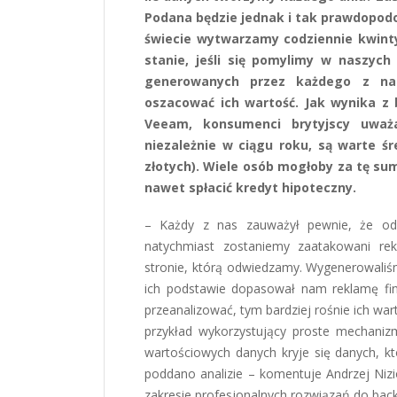
Podana będzie jednak i tak prawdopod
świecie wytwarzamy codziennie kwintyl
stanie, jeśli się pomylimy w naszych
generowanych przez każdego z nas 
oszacować ich wartość. Jak wynika z
Veeam, konsumenci brytyjscy uważ
niezależnie w ciągu roku, są warte śr
złotych). Wiele osób mogłoby za tę su
nawet spłacić kredyt hipoteczny.
– Każdy z nas zauważył pewnie, że odw
natychmiast zostaniemy zaatakowani re
stronie, którą odwiedzamy. Wygenerowaliśm
ich podstawie dopasował nam reklamę fina
przeanalizować, tym bardziej rośnie ich wart
przykład wykorzystujący proste mechanizm
wartościowych danych kryje się danych, kt
poddano analizie – komentuje Andrzej Nizi
zakresie profesjonalnych rozwiązań do bac