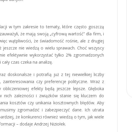
cji w tym zakresie to tematy, które często goszczą
zauważyli, że mają swoją „cyfrową wartość” dla firm, i
więc wątpliwości, że świadomość rośnie, ale z drugiej
ż jeszcze nie wiedzą o wielu sprawach. Choć wszyscy
nie efektywnie wykorzystać tylko 2% zgromadzonych
 cały czas czeka na analizę.
az doskonalsze i potrafią już z tej niewielkiej liczby
 zainteresowania czy preferencje polityczne. Wraz z
 obliczeniowej efekty będą jeszcze lepsze. Głęboka
w nich zależności i związków stanie się kluczem do
żania kosztów czy unikania kosztownych błędów. Aby
musimy zgromadzić i zabezpieczyć dane. Ich utrata
ardziej, że konkurenci również wiedzą o tym, jak wiele
rmacji – dodaje Andrzej Niziołek.