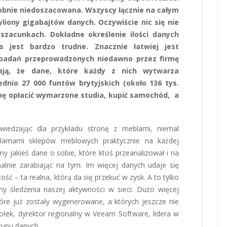
obnie niedoszacowana. Wszyscy łącznie na całym
iony gigabajtów danych. Oczywiście nic się nie
 szacunkach. Dokładne określenie ilości danych
jest bardzo trudne. Znacznie łatwiej jest
 badań przeprowadzonych niedawno przez firmę
ają, że dane, które każdy z nich wytwarza
ednio 27 000 funtów brytyjskich (około 136 tys.
mę opłacić wymarzone studia, kupić samochód, a
iedzając dla przykładu stronę z meblami, niemal
klamami sklepów meblowych praktycznie na każdej
y jakieś dane o sobie, które ktoś przeanalizował i na
lnie zarabiając na tym. Im więcej danych udaje się
ość – ta realna, którą da się przekuć w zysk. A to tylko
y śledzenia naszej aktywności w sieci. Dużo więcej
óre już zostały wygenerowane, a których jeszcze nie
ołek, dyrektor regionalny w Veeam Software, lidera w
kupu danych.