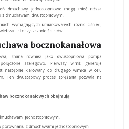
nień dmuchawy jednostopniowe mogą mieć niższą
iu z dmuchawami dwustopniowymi.
iach wymagających umiarkowanych różnic ciśnień,
wietrzanie i oczyszczanie ścieków.
chawa bocznokanałowa
owa, znana również jako dwustopniowa pompa
połączone szeregowo. Pierwszy wirnik generuje
st następnie kierowany do drugiego wirnika w celu
em. Ten dwuetapowy proces sprężania pozwala na
haw bocznokanałowych obejmują:
z dmuchawami jednostopniowymi.
w porównaniu z dmuchawami jednostopniowymi.