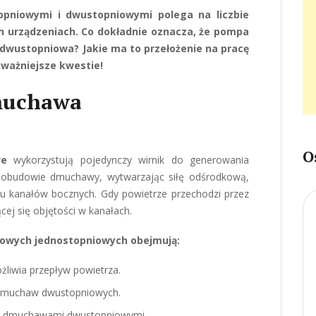
pniowymi i dwustopniowymi polega na liczbie
h urządzeniach. Co dokładnie oznacza, że pompa
 dwustopniowa? Jakie ma to przełożenie na pracę
ważniejsze kwestie!
muchawa
O
we
wykorzystują pojedynczy wirnik do generowania
w obudowie dmuchawy, wytwarzając siłę odśrodkową,
ku kanałów bocznych. Gdy powietrze przechodzi przez
cej się objętości w kanałach.
owych jednostopniowych obejmują:
ożliwia przepływ powietrza.
 dmuchaw dwustopniowych.
u z dmuchawami dwustopniowymi.