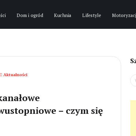
ści
Dom i ogród
Kuchnia
Lifestyle
Motoryzac
S
Aktualności
Se
for
kanałowe
wustopniowe – czym się