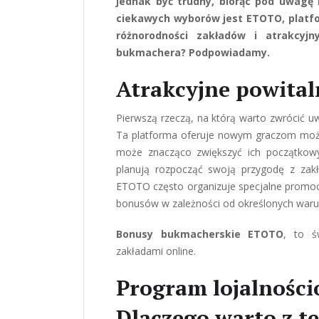
jednak być trudny, biorąc pod uwagę
ciekawych wyborów jest ETOTO, platfor
różnorodności zakładów i atrakcy
bukmachera? Podpowiadamy.
Atrakcyjne powita
Pierwszą rzeczą, na którą warto zwrócić u
Ta platforma oferuje nowym graczom moż
może znacząco zwiększyć ich początkowy 
planują rozpocząć swoją przygodę z zak
ETOTO często organizuje specjalne promoc
bonusów w zależności od określonych war
Bonusy bukmacherskie ETOTO
, to ś
zakładami online.
Program lojalności
Dlaczego warto z t