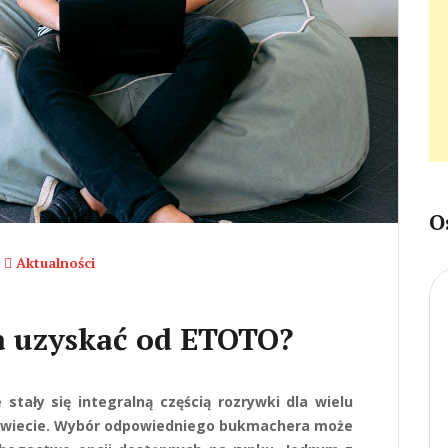
O
Aktualności
a uzyskać od ETOTO?
 stały się integralną częścią rozrywki dla wielu
 świecie. Wybór odpowiedniego bukmachera może