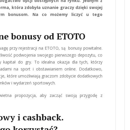
 bogactwo opcji dostępnych na rynku. Jednym z
ma, która zdobyła uznanie graczy dzięki swojej
jnym bonusom. Na co możemy liczyć u tego
lne bonusy od ETOTO
wagę przy rejestracji na ETOTO, są bonusy powitalne.
liwość podwojenia swojego pierwszego depozytu, co
kapitał do gry. To idealna okazja dla tych, którzy
ładami na sport i obstawianiem online. Dodatkowo,
je, które umożliwiają graczom zdobycie dodatkowych
unków i wydarzeń sportowych.
wietna propozycja, aby zacząć swoją przygodę z
owy i cashback.
ego korzystać?