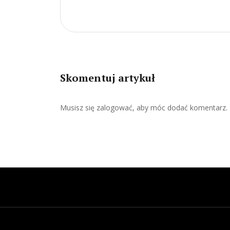
Skomentuj artykuł
Musisz się
zalogować
, aby móc dodać komentarz.