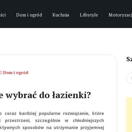
ści
Dom i ogród
Kuchnia
Lifestyle
Motoryzac
S
Dom i ogród
Se
for
e wybrać do łazienki?
 coraz bardziej popularne rozwiązanie, które
przestrzeni, szczególnie w chłodniejszych
fektywnych sposobów na utrzymanie przyjemnej