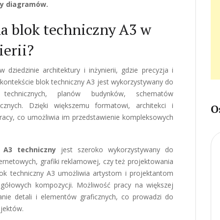
zy diagramów.
a blok techniczny A3 w
ierii?
dziedzinie architektury i inżynierii, gdzie precyzja i
ontekście blok techniczny A3 jest wykorzystywany do
w technicznych, planów budynków, schematów
cznych. Dzięki większemu formatowi, architekci i
O
pracy, co umożliwia im przedstawienie kompleksowych
 A3 techniczny
jest szeroko wykorzystywany do
nternetowych, grafiki reklamowej, czy też projektowania
lok techniczny A3 umożliwia artystom i projektantom
egółowych kompozycji. Możliwość pracy na większej
nie detali i elementów graficznych, co prowadzi do
ojektów.