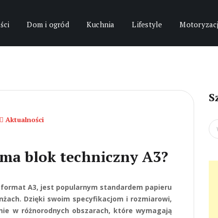
ści
Dom i ogród
Kuchnia
Lifestyle
Motoryzac
S
Aktualności
Se
for
 ma blok techniczny A3?
o format A3, jest popularnym standardem papieru
żach. Dzięki swoim specyfikacjom i rozmiarowi,
anie w różnorodnych obszarach, które wymagają