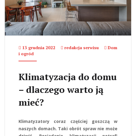
13 grudnia 2022
redakcja serwisu
Dom
i ogród
Klimatyzacja do domu
– dlaczego warto ją
mieć?
Klimatyzatory coraz częściej goszczą w
naszych domach. Taki obrót spraw nie może
dziwić. Posiadanie klimatyzacji potrafi