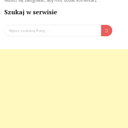
Musisz się
zalogować
, aby móc dodać komentarz.
Szukaj w serwisie
Search
for: