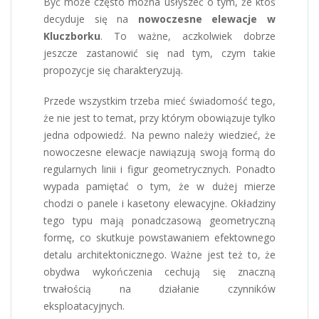
Być może często można usłyszeć o tym, że ktoś
decyduje się na
nowoczesne elewacje w
Kluczborku
. To ważne, aczkolwiek dobrze
jeszcze zastanowić się nad tym, czym takie
propozycje się charakteryzują.
Przede wszystkim trzeba mieć świadomość tego,
że nie jest to temat, przy którym obowiązuje tylko
jedna odpowiedź. Na pewno należy wiedzieć, że
nowoczesne elewacje nawiązują swoją formą do
regularnych linii i figur geometrycznych. Ponadto
wypada pamiętać o tym, że w dużej mierze
chodzi o panele i kasetony elewacyjne. Okładziny
tego typu mają ponadczasową geometryczną
formę, co skutkuje powstawaniem efektownego
detalu architektonicznego. Ważne jest też to, że
obydwa wykończenia cechują się znaczną
trwałością na działanie czynników
eksploatacyjnych.