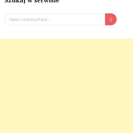
Search
for: