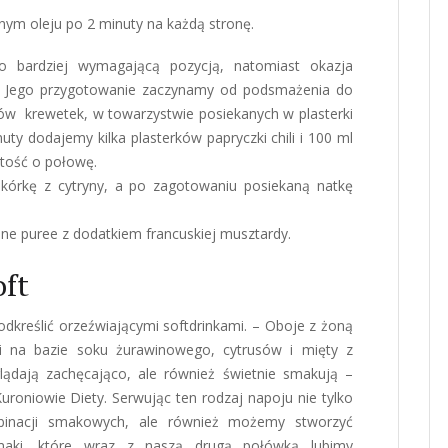
ym oleju po 2 minuty na każdą stronę.
o bardziej wymagającą pozycją, natomiast okazja
u. Jego przygotowanie zaczynamy od podsmażenia do
ów krewetek, w towarzystwie posiekanych w plasterki
ty dodajemy kilka plasterków papryczki chili i 100 ml
tość o połowę.
kórkę z cytryny, a po zagotowaniu posiekaną natkę
e puree z dodatkiem francuskiej musztardy.
oft
kreślić orzeźwiającymi softdrinkami. – Oboje z żoną
nki na bazie soku żurawinowego, cytrusów i mięty z
lądają zachęcająco, ale również świetnie smakują –
uroniowie Diety. Serwując ten rodzaj napoju nie tylko
inacji smakowych, ale również możemy stworzyć
smaki, które wraz z naszą drugą połówką lubimy