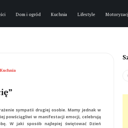
ści
Dom i ogród
Kuchnia
Lifestyle
Motoryzac
S
Kuchnia
Se
for
ię”
yrażenie sympatii drugiej osobie. Mamy jednak w
ej powściągliwi w manifestacji emocji, celebrują
obę. W jaki sposób najlepiej świętować Dzień