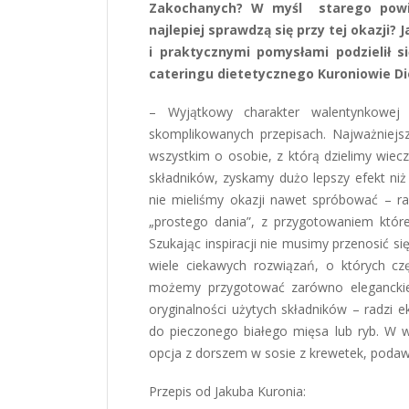
Zakochanych? W myśl starego powie
najlepiej sprawdzą się przy tej okazji
i praktycznymi pomysłami podzielił s
cateringu dietetycznego Kuroniowie Di
– Wyjątkowy charakter walentynkowej 
skomplikowanych przepisach. Najważniejsz
wszystkim o osobie, z którą dzielimy wiecz
składników, zyskamy dużo lepszy efekt niż
nie mieliśmy okazji nawet spróbować – ra
„prostego dania”, z przygotowaniem któr
Szukając inspiracji nie musimy przenosić si
wiele ciekawych rozwiązań, o których c
możemy przygotować zarówno eleganckie 
oryginalności użytych składników – radzi 
do pieczonego białego mięsa lub ryb. W w
opcja z dorszem w sosie z krewetek, poda
Przepis od Jakuba Kuronia: