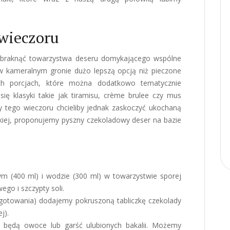
 wieczoru
zabraknąć towarzystwa deseru domykającego wspólne
w kameralnym gronie dużo lepszą opcją niż pieczone
ch porcjach, które można dodatkowo tematycznie
się klasyki takie jak tiramisu, crème brulee czy mus
y tego wieczoru chcieliby jednak zaskoczyć ukochaną
iej, proponujemy pyszny czekoladowy deser na bazie
 (400 ml) i wodzie (300 ml) w towarzystwie sporej
ego i szczypty soli.
 gotowania) dodajemy pokruszoną tabliczkę czekolady
j).
 będą owoce lub garść ulubionych bakalii. Możemy