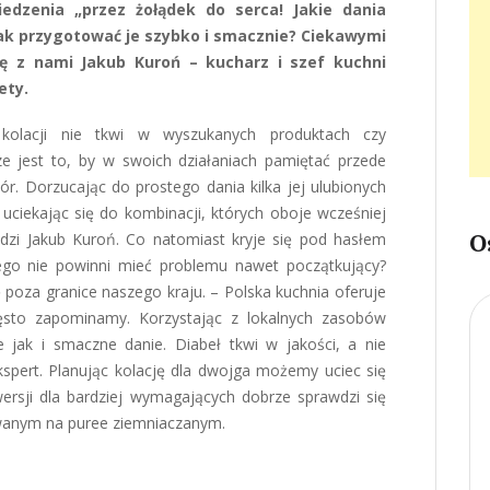
dzenia „przez żołądek do serca! Jakie dania
? Jak przygotować je szybko i smacznie? Ciekawymi
ię z nami Jakub Kuroń – kucharz i szef kuchni
ety.
kolacji nie tkwi w wyszukanych produktach czy
e jest to, by w swoich działaniach pamiętać przede
ór. Dorzucając do prostego dania kilka jej ulubionych
 uciekając się do kombinacji, których oboje wcześniej
O
dzi Jakub Kuroń. Co natomiast kryje się pod hasłem
ego nie powinni mieć problemu nawet początkujący?
ę poza granice naszego kraju. – Polska kuchnia oferuje
zęsto zapominamy. Korzystając z lokalnych zasobów
jak i smaczne danie. Diabeł tkwi w jakości, a nie
ekspert. Planując kolację dla dwojga możemy uciec się
ersji dla bardziej wymagających dobrze sprawdzi się
wanym na puree ziemniaczanym.