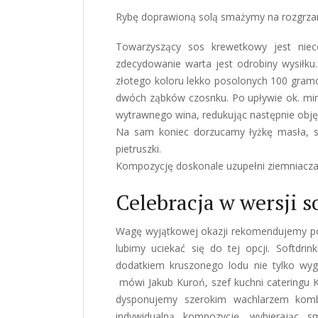
Rybę doprawioną solą smażymy na rozgrzan
Towarzyszący sos krewetkowy jest niec
zdecydowanie warta jest odrobiny wysiłk
złotego koloru lekko posolonych 100 gram
dwóch ząbków czosnku. Po upływie ok. minu
wytrawnego wina, redukując następnie obję
Na sam koniec dorzucamy łyżkę masła, s
pietruszki.
Kompozycję doskonale uzupełni ziemniaczan
Celebracja w wersji s
Wagę wyjątkowej okazji rekomendujemy pod
lubimy uciekać się do tej opcji. Softdri
dodatkiem kruszonego lodu nie tylko wyg
mówi Jakub Kuroń, szef kuchni cateringu K
dysponujemy szerokim wachlarzem komb
indywidualną kompozycję, wybierając 