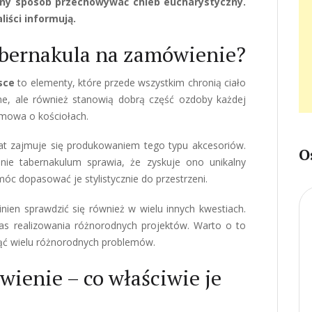
zny sposób przechowywać chleb eucharystyczny.
iści informują.
abernakula na zamówienie?
sce
to elementy, które przede wszystkim chronią ciało
zne, ale również stanowią dobrą część ozdoby każdej
i mowa o kościołach.
lat zajmuje się produkowaniem tego typu akcesoriów.
O
ie tabernakulum sprawia, że zyskuje ono unikalny
móc dopasować je stylistycznie do przestrzeni.
nien sprawdzić się również w wielu innych kwestiach.
s realizowania różnorodnych projektów. Warto o to
ąć wielu różnorodnych problemów.
ienie – co właściwie je