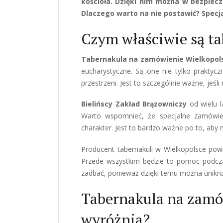
kościoła. Dzięki nim można w bezpiec
Dlaczego warto na nie postawić? Specjal
Czym właściwie są t
Tabernakula na zamówienie Wielkopol
eucharystyczne. Są one nie tylko praktyc
przestrzeni. Jest to szczególnie ważne, jeśl
Bielińscy Zakład Brązowniczy
od wielu 
Warto wspomnieć, że specjalne zamówien
charakter. Jest to bardzo ważne po to, aby 
Producent tabernakuli w Wielkopolsce powi
Przede wszystkim będzie to pomoc podcza
zadbać, ponieważ dzięki temu można unikn
Tabernakula na zamów
wyróżnia?