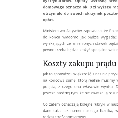
dystrybutorów. Opłaty wzrosną śre
domowego oznacza ok. 9 zł wyższe rac
otrzymało do swoich skrzynek poczt
opłat.
Ministerstwo Aktywów zapowiada, że Polacy
do końca wiadomo jak będzie wyglądać 
wynikających ze zmienionych stawek będzi
pewno trzeba będzie złożyć specjalne wnioski
Koszty zakupu prądu
Jak to sprawdzić? Większość z nas nie przy
na końcową sumę, którą realnie musimy w
pojęcia, z czego ona właściwie wynika. 
jeszcze bardziej tym, że nie zawsze ją roz
Co zatem oznaczają kolejne rubryki w nas
dane takie jak numer naszego licznika, 
rodzaj strefy pomiarowej.