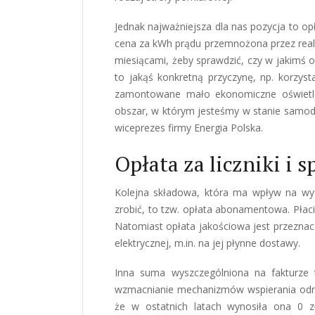
Jednak najważniejsza dla nas pozycja to op
cena za kWh prądu przemnożona przez real
miesiącami, żeby sprawdzić, czy w jakimś o
to jakąś konkretną przyczynę, np. korzyst
zamontowane mało ekonomiczne oświetle
obszar, w którym jesteśmy w stanie samodz
wiceprezes firmy Energia Polska.
Opłata za liczniki i 
Kolejna składowa, która ma wpływ na wy
zrobić, to tzw. opłata abonamentowa. Płaci
Natomiast opłata jakościowa jest przezna
elektrycznej, m.in. na jej płynne dostawy.
Inna suma wyszczególniona na fakturz
wzmacnianie mechanizmów wspierania odnaw
że w ostatnich latach wynosiła ona 0 z