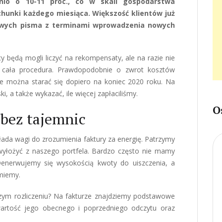
dnio o 10-11 proc., co w skali gospodarstwa
hunki każdego miesiąca. Większość klientów już
owych pisma z terminami wprowadzenia nowych
 będą mogli liczyć na rekompensaty, ale na razie nie
cała procedura. Prawdopodobnie o zwrot kosztów
e można starać się dopiero na koniec 2020 roku. Na
, a także wykazać, ile więcej zapłaciliśmy.
O
 bez tajemnic
kłada wagi do zrozumienia faktury za energię. Patrzymy
yłożyć z naszego portfela. Bardzo często nie mamy
Denerwujemy się wysokością kwoty do uiszczenia, a
umiemy.
zym rozliczeniu? Na fakturze znajdziemy podstawowe
wartość jego obecnego i poprzedniego odczytu oraz