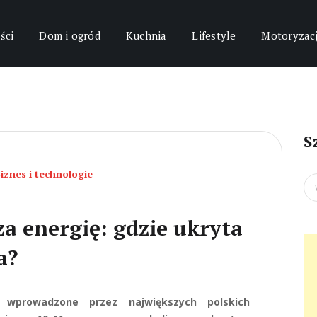
ści
Dom i ogród
Kuchnia
Lifestyle
Motoryzac
S
iznes i technologie
Se
for
a energię: gdzie ukryta
a?
wprowadzone przez największych polskich