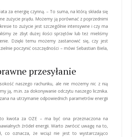
łata za energię czynną. – To suma, na którą składa się
ne zużycie prądu. Możemy ją porównać z poprzednimi
kresie to zużycie jest szczególnie intensywne i czy ma
aliśmy ze zbyt dużej ilości sprzętów lub też mieliśmy
nie. Dzięki temu możemy zastanowić się, czy jest
ielnie poczynić oszczędności – mówi Sebastian Biela,
sprawne przesyłanie
sokość naszego rachunku, ale nie możemy nic z nią
my ją, m.in. za dokonywanie odczytu naszego licznika.
czana na utrzymanie odpowiednich parametrów energii
e to kwota za OZE – ma być ona przeznaczona na
ialnych źródeł energii. Warto zwrócić uwagę na to,
ł, co oznacza, że wciąż nie jest to wystarczająco