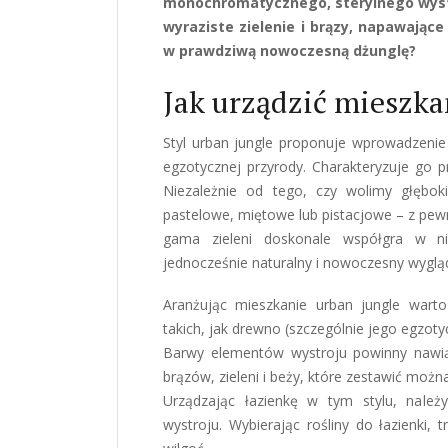
monochromatycznego, sterylnego wystr
wyraziste zielenie i brązy, napawając
w prawdziwą nowoczesną dżunglę?
Jak urządzić mieszka
Styl urban jungle proponuje wprowadzenie
egzotycznej przyrody. Charakteryzuje go 
Niezależnie od tego, czy wolimy głęboki
pastelowe, miętowe lub pistacjowe – z pewn
gama zieleni doskonale współgra w nim
jednocześnie naturalny i nowoczesny wyglą
Aranżując mieszkanie urban jungle wart
takich, jak drewno (szczególnie jego egzoty
Barwy elementów wystroju powinny nawią
brązów, zieleni i beży, które zestawić można
Urządzając łazienkę w tym stylu, nale
wystroju. Wybierając rośliny do łazienki,