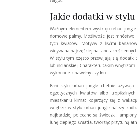
wilgoć.
Jakie dodatki w stylu
Ważnym elementem wystroju urban jungle są 
domowe palmy. Możliwości jest mnóstwo. D
tych kwiatów. Motywy z liśćmi bananow
widywana najczęściej na tapetach ściennych
W stylu tym często przewijają się dodatki
lub indiańskiej. Charakteru takim wnętrzo
wykonane z bawełny czy lnu.
Fani stylu urban jungle chętnie używają
egzotycznych kwiatów albo tropikalny
mieszkaniu klimat kojarzący się z wakac
wnętrze w stylu urban jungle należy zadb
najbardziej polecane są świeczki, lampiony 
łunę ciepłego światła, tworząc przytulną a