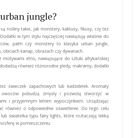
 urban jungle?
rośliny takie, jak monstery, kaktusy, fikusy, czy też
odatki w tym stylu najczęściej nawiązują właśnie do
ców, palm czy monstery to klasyka urban jungle,
, obiciach kanap, obrazach czy dywanach.
 z motywami etno, nawiązujące do sztuki afrykańskiej
m dodadzą również różnorodne pledy, makramy, dodatki
 też świeczek zapachowych lub kadzidełek. Aromaty
ch owoców pobudzą zmysły i pozwolą stworzyć w
jami i przyjemnym letnim wypoczynkiem. Urządzając
ać również o odpowiednie oświetlenie. Do tego celu
lub światełka typu fairy lights, które roztaczają lekką
tmosferę w pomieszczeniu.