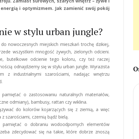
oju. Zamiast surowych, szarych wnętrz – żywe i
e energią i optymizmem. Jak zamienić swój pokój
nie w stylu urban jungle?
 do nowoczesnych miejskich mieszkań trochę dzikiej,
przede wszystkim mnogość żywych, zielonych odcieni.
e, butelkowe odcienie tego koloru, czy też raczej
ością odnajdziemy się w stylu urban jungle. Wyrazista
O
 z industrialnymi szarościami, nadając wnętrzu
d.
o pamiętać o zastosowaniu naturalnych materiałów,
czne odmiany), bambusy, rattan czy wiklina.
zywać do kolorów kojarzących się z ziemią, a więc
 z szarościami, czernią bądź bielą.
ży pamiętać o dobraniu wodoodpornych elementów
 trzeba zdecydować się na takie, które dobrze znoszą