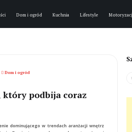
ści
Dom i ogród
Kuchnia
Lifestyle
Motoryzac
S
Dom i ogród
Se
for
, który podbija coraz
zenie dominującego w trendach aranżacji wnętrz